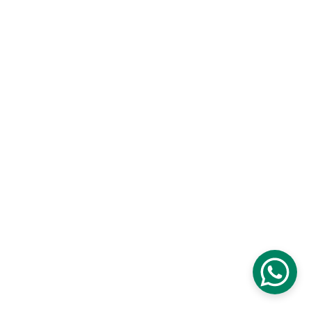
Transformación
Innovación tecnológica y soluciones a 
medida para mejorar productividad
Confianza
proyectos@dbbcol.net
+57 3108514736