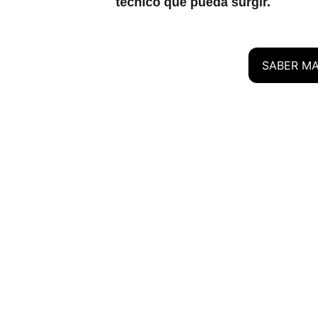
técnico que pueda surgir.
SABER M
Transformación
Innovación tecnológica y soluciones a 
medida para mejorar productividad