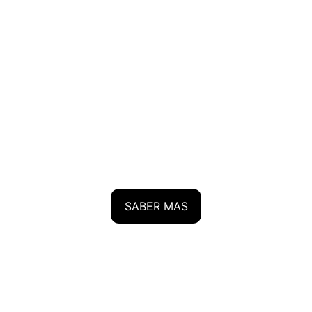
SABER MAS
Transformación
Innovación tecnológica y soluciones a 
medida para mejorar productividad